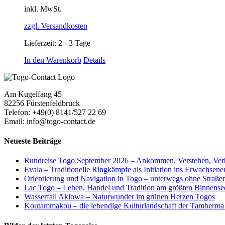
inkl. MwSt.
zzgl. Versandkosten
Lieferzeit:
2 - 3 Tage
In den Warenkorb
Details
Am Kugelfang 45
82256 Fürstenfeldbruck
Telefon: +49(0) 8141/527 22 69
Email: info@togo-contact.de
Neueste Beiträge
Rundreise Togo September 2026 – Ankommen, Verstehen, Ver
Evala – Traditionelle Ringkämpfe als Initiation ins Erwachsen
Orientierung und Navigation in Togo – unterwegs ohne Straß
Lac Togo – Leben, Handel und Tradition am größten Binnense
Wasserfall Aklowa – Naturwunder im grünen Herzen Togos
Koutammakou – die lebendige Kulturlandschaft der Tamberma