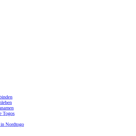
binden
enleben
ennamen
e Togos
 in Nordtogo