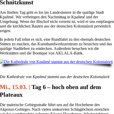
Schnitzkunst
Am fünften Tag geht es los ins Landesinnere in die quirlige Stadt
Kpalimé. Wir verbringen den Nachmittag in Kpalimé und der
Umgebung. Wenn der Bischof nicht verreist ist, wird er uns empfange
und die kirchlichen Bauten aus der deutschen Kolonialzeit persönlich
zeigen.
In jedem Fall lohnt es sich, eine Rundfahrt zu den ehemals deutschen
Stätten zu machen, das Kunsthandwerkszentrum zu besuchen und das
quirlige Stadtleben zu entdecken. Außerdem besuchen wir die
Werkstätten und die Boutique von AKLALA-Batik.
Die Kathedrale von Kpalimé stammt aus der deutschen Kolonialzeit
Mi., 15.03. |
Tag 6 – hoch oben auf dem
Plateaux
Die malerische Gebirgsstraße führt uns auf die Hochebene des
Akposso-Gebirges. Nach vielen umkurvten Schlaglöchern erreichen
wir das wunderschön gelegene Kloster Dzogbegan. Wir besichtigen