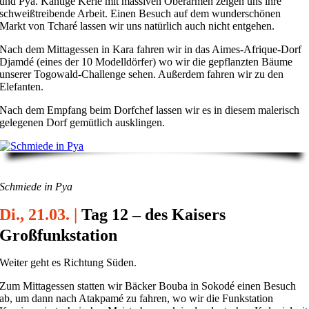
und Pya. Kantige Kerle mit massiven Oberarmen zeigen uns ihre
schweißtreibende Arbeit. Einen Besuch auf dem wunderschönen
Markt von Tcharé lassen wir uns natürlich auch nicht entgehen.
Nach dem Mittagessen in Kara fahren wir in das Aimes-Afrique-Dorf
Djamdé (eines der 10 Modelldörfer) wo wir die gepflanzten Bäume
unserer Togowald-Challenge sehen. Außerdem fahren wir zu den
Elefanten.
Nach dem Empfang beim Dorfchef lassen wir es in diesem malerisch
gelegenen Dorf gemütlich ausklingen.
Schmiede in Pya
Di., 21.03. |
Tag 12 – des Kaisers
Großfunkstation
Weiter geht es Richtung Süden.
Zum Mittagessen statten wir Bäcker Bouba in Sokodé einen Besuch
ab, um dann nach Atakpamé zu fahren, wo wir die Funkstation