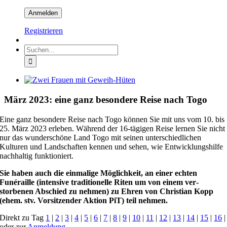
Registrieren
Suche
nach:
Zeige
grösseres
Bild
März 2023: eine ganz besondere Reise nach Togo
Eine ganz besondere Reise nach Togo können Sie mit uns vom 10. bis
25. März 2023 erleben. Während der 16-tägigen Reise lernen Sie nicht
nur das wunderschöne Land Togo mit seinen unterschiedlichen
Kulturen und Landschaften kennen und sehen, wie Entwicklungshilfe
nachhaltig funktioniert.
Sie haben auch die einmalige Möglichkeit, an einer echten
Funéraille (intensive traditionelle Riten um von einem ver­
storbenen Abschied zu nehmen) zu Ehren von Christian Kopp
(ehem. stv. Vorsitzender Aktion PiT) teil nehmen.
Direkt zu Tag
1
|
2
|
3
|
4
|
5
|
6
|
7
|
8
|
9
|
10
|
11
|
12
|
13
|
14
|
15
|
16
|
oder zur
Anmeldung