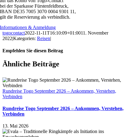
auf das Konto von Togo-Contact
bei der Sparkasse Fürstenfeldbruck,
IBAN DE35 7005 3070 0004 9301 11,
gilt die Reservierung als verbindlich.
Informationen & Anmeldung
togocontact
2022-11-11T16:10:09+01:00
11. November
2022
|
Kategorien:
Reisen
|
Empfehlen Sie diesen Beitrag
Facebook
X
Reddit
LinkedIn
Tumblr
Pinterest
Ähnliche Beiträge
Rundreise Togo September 2026 – Ankommen, Verstehen,
Verbinden
Rundreise Togo September 2026 – Ankommen, Verstehen,
Verbinden
13. Mai 2026