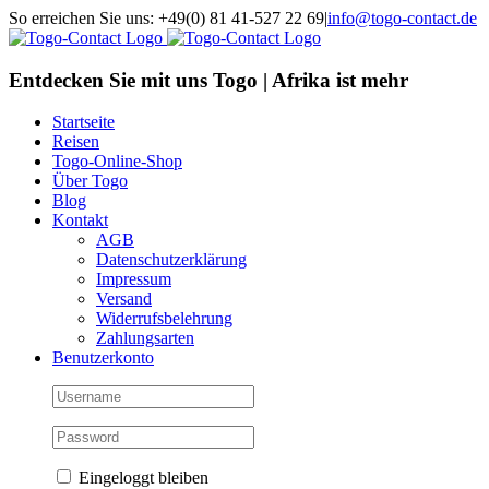
Skip
So erreichen Sie uns: +49(0) 81 41-527 22 69
|
info@togo-contact.de
to
Facebook
Instagram
Pinterest
X
Rss
E-
content
Mail
Entdecken Sie mit uns Togo | Afrika ist mehr
Startseite
Reisen
Togo-Online-Shop
Über Togo
Blog
Kontakt
AGB
Datenschutzerklärung
Impressum
Versand
Widerrufsbelehrung
Zahlungsarten
Benutzerkonto
Eingeloggt bleiben