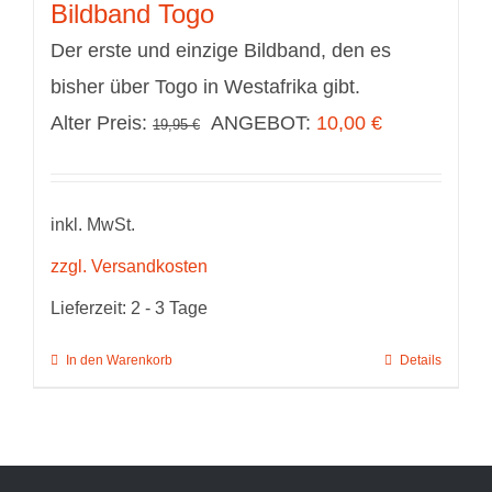
Bildband Togo
Der erste und einzige Bildband, den es
bisher über Togo in Westafrika gibt.
Ursprünglicher
Aktueller
Alter Preis:
ANGEBOT:
10,00
€
19,95
€
Preis
Preis
war:
ist:
inkl. MwSt.
19,95 €
10,00 €.
zzgl. Versandkosten
Lieferzeit:
2 - 3 Tage
In den Warenkorb
Details