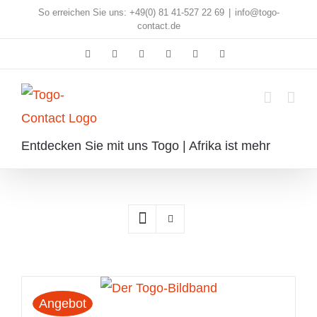
Skip
So erreichen Sie uns: +49(0) 81 41-527 22 69
|
info@togo-
contact.de
to
Facebook
Instagram
Pinterest
X
Rss
E-
content
Mail
Entdecken Sie mit uns Togo | Afrika ist mehr
Angebot