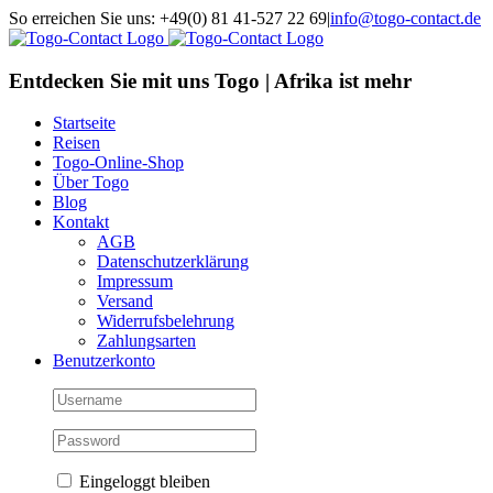
Skip
So erreichen Sie uns: +49(0) 81 41-527 22 69
|
info@togo-contact.de
to
Facebook
Instagram
Pinterest
X
Rss
E-
content
Mail
Entdecken Sie mit uns Togo | Afrika ist mehr
Startseite
Reisen
Togo-Online-Shop
Über Togo
Blog
Kontakt
AGB
Datenschutzerklärung
Impressum
Versand
Widerrufsbelehrung
Zahlungsarten
Benutzerkonto
Eingeloggt bleiben