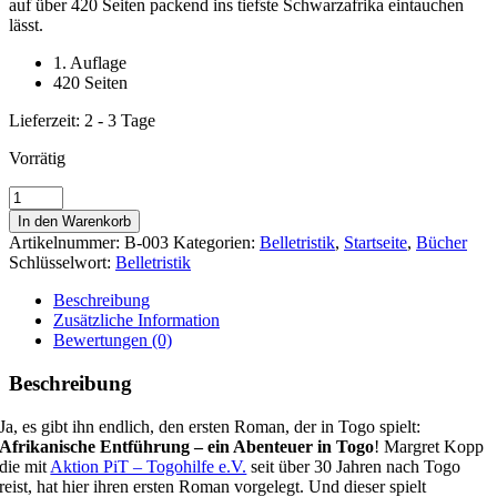
auf über 420 Seiten packend ins tiefste Schwarzafrika eintauchen
lässt.
1. Auflage
420 Seiten
Lieferzeit:
2 - 3 Tage
Vorrätig
Afrikanische
Entführung
In den Warenkorb
Menge
Artikelnummer:
B-003
Kategorien:
Belletristik
,
Startseite
,
Bücher
Schlüsselwort:
Belletristik
Beschreibung
Zusätzliche Information
Bewertungen (0)
Beschreibung
Ja, es gibt ihn endlich, den ersten Roman, der in Togo spielt:
Afrikanische Entführung – ein Abenteuer in Togo
! Margret Kopp
die mit
Aktion PiT – Togohilfe e.V.
seit über 30 Jahren nach Togo
reist, hat hier ihren ersten Roman vorgelegt. Und dieser spielt