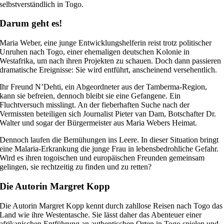
selbstverständlich in Togo.
Darum geht es!
Maria Weber, eine junge Entwicklungshelferin reist trotz politischer
Unruhen nach Togo, einer ehemaligen deutschen Kolonie in
Westafrika, um nach ihren Projekten zu schauen. Doch dann passieren
dramatische Ereignisse: Sie wird entführt, anscheinend versehentlich.
Ihr Freund N’Dehti, ein Abgeordneter aus der Tamberma-Region,
kann sie befreien, dennoch bleibt sie eine Gefangene. Ein
Fluchtversuch misslingt. An der fieberhaften Suche nach der
Vermissten beteiligen sich Journalist Pieter van Dam, Botschafter Dr.
Walter und sogar der Bürgermeister aus Maria Webers Heimat.
Dennoch laufen die Bemühungen ins Leere. In dieser Situation bringt
eine Malaria-Erkrankung die junge Frau in lebensbedrohliche Gefahr.
Wird es ihren togoischen und europäischen Freunden gemeinsam
gelingen, sie rechtzeitig zu finden und zu retten?
Die Autorin Margret Kopp
Die Autorin Margret Kopp kennt durch zahllose Reisen nach Togo das
Land wie ihre Westentasche. Sie lässt daher das Abenteuer einer
afrikanischen Entführung an authentischen Orten in Togo spielen und