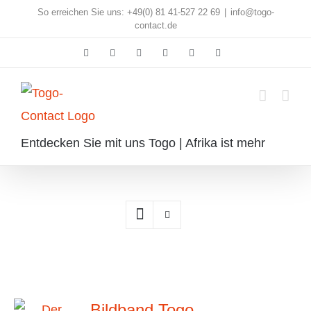
Skip
So erreichen Sie uns: +49(0) 81 41-527 22 69
|
info@togo-
contact.de
to
Facebook
Instagram
Pinterest
X
Rss
E-
content
Mail
Entdecken Sie mit uns Togo | Afrika ist mehr
Bildband Togo