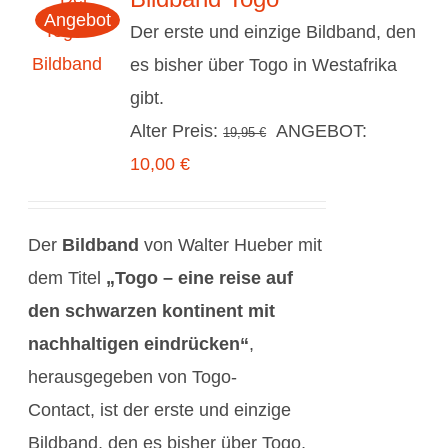
Angebot
Der erste und einzige Bildband, den
es bisher über Togo in Westafrika
gibt.
Ursprünglicher
Alter Preis:
ANGEBOT:
19,95
€
Aktueller
Preis
10,00
€
Preis
war:
ist:
19,95 €
Der
Bildband
von Walter Hueber mit
10,00 €.
dem Titel
„Togo – eine reise auf
den schwarzen kontinent mit
nachhaltigen eindrücken“
,
herausgegeben von Togo-
Contact, ist der erste und einzige
Bildband, den es bisher über Togo,