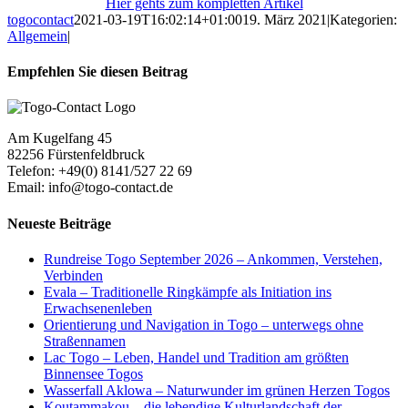
Hier gehts zum kompletten Artikel
togocontact
2021-03-19T16:02:14+01:00
19. März 2021
|
Kategorien:
Allgemein
|
Empfehlen Sie diesen Beitrag
Facebook
X
Reddit
LinkedIn
Tumblr
Pinterest
Am Kugelfang 45
82256 Fürstenfeldbruck
Telefon: +49(0) 8141/527 22 69
Email: info@togo-contact.de
Neueste Beiträge
Rundreise Togo September 2026 – Ankommen, Verstehen,
Verbinden
Evala – Traditionelle Ringkämpfe als Initiation ins
Erwachsenenleben
Orientierung und Navigation in Togo – unterwegs ohne
Straßennamen
Lac Togo – Leben, Handel und Tradition am größten
Binnensee Togos
Wasserfall Aklowa – Naturwunder im grünen Herzen Togos
Koutammakou – die lebendige Kulturlandschaft der