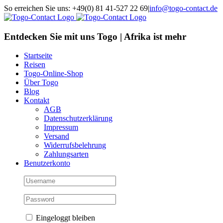
Skip
So erreichen Sie uns: +49(0) 81 41-527 22 69
|
info@togo-contact.de
to
Facebook
Instagram
Pinterest
X
Rss
E-
content
Mail
Entdecken Sie mit uns Togo | Afrika ist mehr
Startseite
Reisen
Togo-Online-Shop
Über Togo
Blog
Kontakt
AGB
Datenschutzerklärung
Impressum
Versand
Widerrufsbelehrung
Zahlungsarten
Benutzerkonto
Eingeloggt bleiben