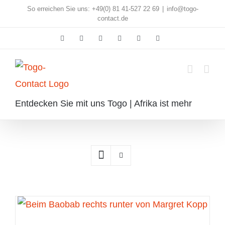
Skip
So erreichen Sie uns: +49(0) 81 41-527 22 69
|
info@togo-
contact.de
to
Facebook
Instagram
Pinterest
X
Rss
E-
content
Mail
Entdecken Sie mit uns Togo | Afrika ist mehr