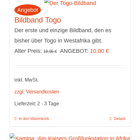
Angebot
Bildband Togo
Der erste und einzige Bildband, den es
bisher über Togo in Westafrika gibt.
Ursprünglicher
Aktueller
Alter Preis:
ANGEBOT:
10,00
€
19,95
€
Preis
Preis
war:
ist:
inkl. MwSt.
19,95 €
10,00 €.
zzgl. Versandkosten
Lieferzeit:
2 - 3 Tage
In den Warenkorb
Details