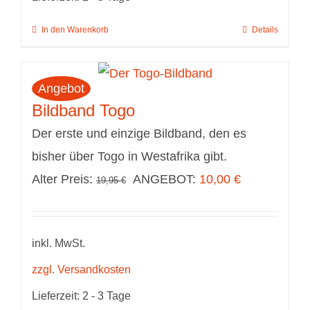
In den Warenkorb
Details
Angebot
Bildband Togo
Der erste und einzige Bildband, den es
bisher über Togo in Westafrika gibt.
Ursprünglicher
Aktueller
Alter Preis:
ANGEBOT:
10,00
€
19,95
€
Preis
Preis
war:
ist:
inkl. MwSt.
19,95 €
10,00 €.
zzgl. Versandkosten
Lieferzeit:
2 - 3 Tage