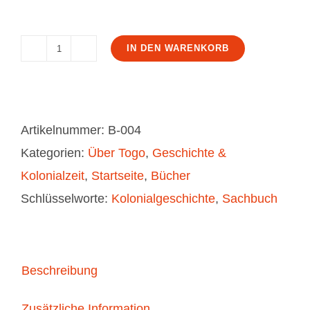
IN DEN WARENKORB
Kamina,
des
Kaisers
Großfunkstation
Artikelnummer:
B-004
in
Kategorien:
Über Togo
,
Geschichte &
Afrika
Kolonialzeit
,
Startseite
,
Bücher
Menge
Schlüsselworte:
Kolonialgeschichte
,
Sachbuch
Beschreibung
Zusätzliche Information