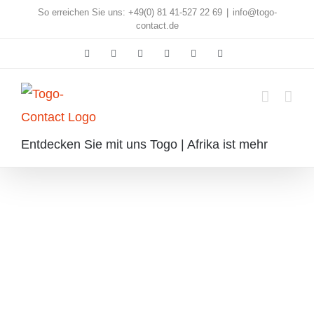
Skip
So erreichen Sie uns: +49(0) 81 41-527 22 69
|
info@togo-
contact.de
to
Facebook
Instagram
Pinterest
X
Rss
E-
content
Mail
Entdecken Sie mit uns Togo | Afrika ist mehr