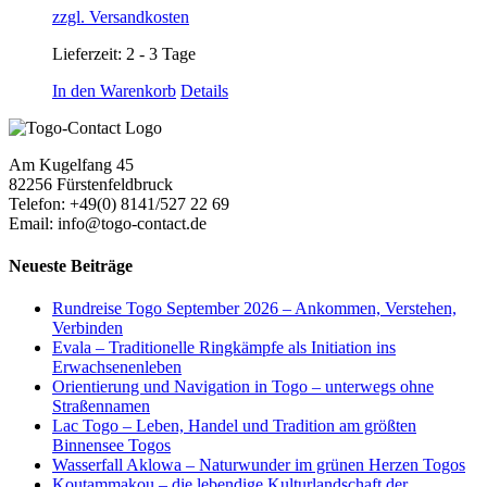
zzgl. Versandkosten
Lieferzeit:
2 - 3 Tage
In den Warenkorb
Details
Am Kugelfang 45
82256 Fürstenfeldbruck
Telefon: +49(0) 8141/527 22 69
Email: info@togo-contact.de
Neueste Beiträge
Rundreise Togo September 2026 – Ankommen, Verstehen,
Verbinden
Evala – Traditionelle Ringkämpfe als Initiation ins
Erwachsenenleben
Orientierung und Navigation in Togo – unterwegs ohne
Straßennamen
Lac Togo – Leben, Handel und Tradition am größten
Binnensee Togos
Wasserfall Aklowa – Naturwunder im grünen Herzen Togos
Koutammakou – die lebendige Kulturlandschaft der