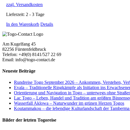
zzgl. Versandkosten
Lieferzeit:
2 - 3 Tage
In den Warenkorb
Details
Am Kugelfang 45
82256 Fürstenfeldbruck
Telefon: +49(0) 8141/527 22 69
Email: info@togo-contact.de
Neueste Beiträge
Rundreise Togo September 2026 – Ankommen, Verstehen, Ver
Evala – Traditionelle Ringkämpfe als Initiation ins Erwachsen
Orientierung und Navigation in Togo – unterwegs ohne Straß
Lac Togo – Leben, Handel und Tradition am größten Binnense
Wasserfall Aklowa – Naturwunder im grünen Herzen Togos
Koutammakou – die lebendige Kulturlandschaft der Tamberma
Bilder der letzten Togoreise