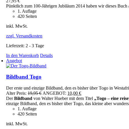
27,95
€
Pünktlich zum 100-Jährigen Jubiläum 2014 haben wir dieses Buch a
1. Auflage
420 Seiten
inkl. MwSt.
zzgl. Versandkosten
Lieferzeit:
2 - 3 Tage
In den Warenkorb
Details
Angebot
Bildband Togo
Der erste und einzige Bildband, den es bisher über Togo in Westafri
Ursprünglicher
Aktueller
Alter Preis:
19,95
€
ANGEBOT:
10,00
€
Preis
Preis
Der
Bildband
von Walter Hueber mit dem Titel
„Togo – eine reis
war:
ist:
einzige Bildband, den es bisher über Togo, das kleine aber wunders
19,95 €
10,00 €.
1. Auflage
420 Seiten
inkl. MwSt.