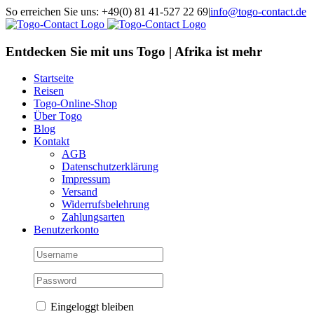
Skip
So erreichen Sie uns: +49(0) 81 41-527 22 69
|
info@togo-contact.de
to
Facebook
Instagram
Pinterest
X
Rss
E-
content
Mail
Entdecken Sie mit uns Togo | Afrika ist mehr
Startseite
Reisen
Togo-Online-Shop
Über Togo
Blog
Kontakt
AGB
Datenschutzerklärung
Impressum
Versand
Widerrufsbelehrung
Zahlungsarten
Benutzerkonto
Eingeloggt bleiben