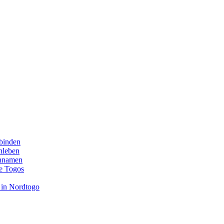
binden
enleben
ennamen
e Togos
 in Nordtogo