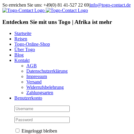
Skip
So erreichen Sie uns: +49(0) 81 41-527 22 69
|
info@togo-contact.de
to
Facebook
Instagram
Pinterest
X
Rss
E-
content
Mail
Entdecken Sie mit uns Togo | Afrika ist mehr
Startseite
Reisen
Togo-Online-Shop
Über Togo
Blog
Kontakt
AGB
Datenschutzerklärung
Impressum
Versand
Widerrufsbelehrung
Zahlungsarten
Benutzerkonto
Eingeloggt bleiben