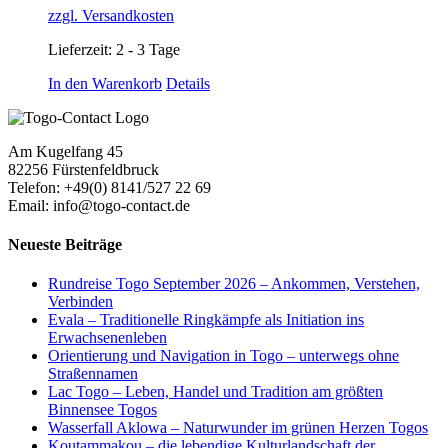
zzgl. Versandkosten
Lieferzeit:
2 - 3 Tage
In den Warenkorb
Details
Am Kugelfang 45
82256 Fürstenfeldbruck
Telefon: +49(0) 8141/527 22 69
Email: info@togo-contact.de
Neueste Beiträge
Rundreise Togo September 2026 – Ankommen, Verstehen,
Verbinden
Evala – Traditionelle Ringkämpfe als Initiation ins
Erwachsenenleben
Orientierung und Navigation in Togo – unterwegs ohne
Straßennamen
Lac Togo – Leben, Handel und Tradition am größten
Binnensee Togos
Wasserfall Aklowa – Naturwunder im grünen Herzen Togos
Koutammakou – die lebendige Kulturlandschaft der