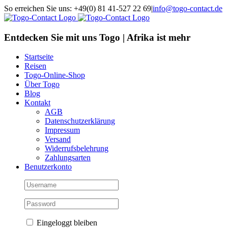
Skip
So erreichen Sie uns: +49(0) 81 41-527 22 69
|
info@togo-contact.de
to
Facebook
Instagram
Pinterest
X
Rss
E-
content
Mail
Entdecken Sie mit uns Togo | Afrika ist mehr
Startseite
Reisen
Togo-Online-Shop
Über Togo
Blog
Kontakt
AGB
Datenschutzerklärung
Impressum
Versand
Widerrufsbelehrung
Zahlungsarten
Benutzerkonto
Eingeloggt bleiben