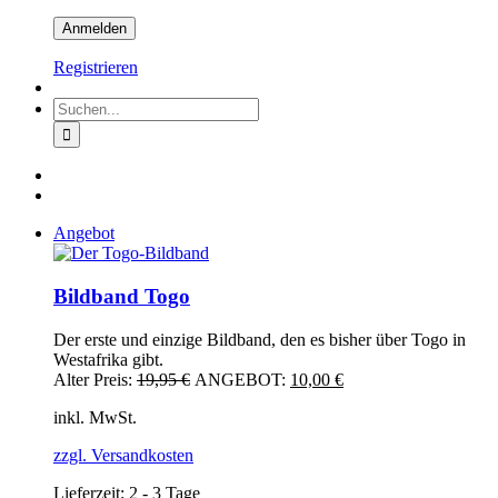
Registrieren
Suche
nach:
Angebot
Bildband Togo
Der erste und einzige Bildband, den es bisher über Togo in
Westafrika gibt.
Ursprünglicher
Aktueller
Alter Preis:
19,95
€
ANGEBOT:
10,00
€
Preis
Preis
inkl. MwSt.
war:
ist:
19,95 €
10,00 €.
zzgl. Versandkosten
Lieferzeit:
2 - 3 Tage