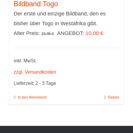
Bildband Togo
Der erste und einzige Bildband, den es
bisher über Togo in Westafrika gibt.
Ursprünglicher
Aktueller
Alter Preis:
ANGEBOT:
10,00
€
19,95
€
Preis
Preis
war:
ist:
inkl. MwSt.
19,95 €
10,00 €.
zzgl. Versandkosten
Lieferzeit:
2 - 3 Tage
In den Warenkorb
Details