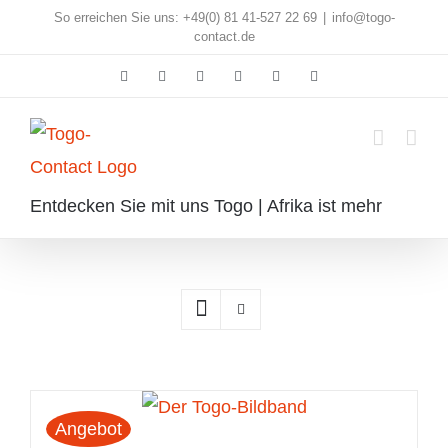
Skip
So erreichen Sie uns: +49(0) 81 41-527 22 69
|
info@togo-
contact.de
to
Facebook
Instagram
Pinterest
X
Rss
E-
content
Mail
Entdecken Sie mit uns Togo | Afrika ist mehr
Angebot