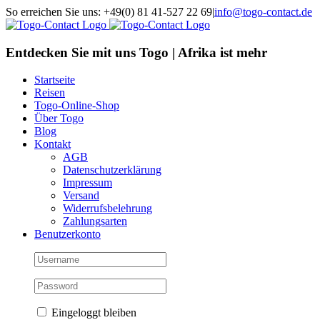
Skip
So erreichen Sie uns: +49(0) 81 41-527 22 69
|
info@togo-contact.de
to
Facebook
Instagram
Pinterest
X
Rss
E-
content
Mail
Entdecken Sie mit uns Togo | Afrika ist mehr
Startseite
Reisen
Togo-Online-Shop
Über Togo
Blog
Kontakt
AGB
Datenschutzerklärung
Impressum
Versand
Widerrufsbelehrung
Zahlungsarten
Benutzerkonto
Eingeloggt bleiben