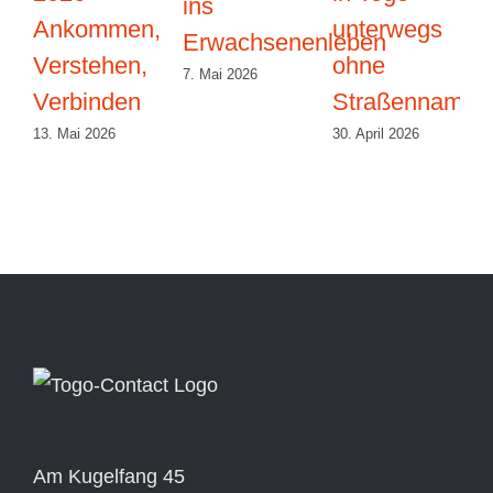
ins
Ankommen,
unterwegs
Erwachsenenleben
Verstehen,
ohne
7. Mai 2026
Verbinden
Straßennamen
13. Mai 2026
30. April 2026
2
Am Kugelfang 45