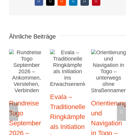
Facebook
X
Reddit
LinkedIn
Tumblr
Pinterest
Ähnliche Beiträge
Evala –
Rundreise
Orientierung
Traditionelle
Togo
und
Ringkämpfe
September
Navigation
als Initiation
2026 –
in Togo –
T