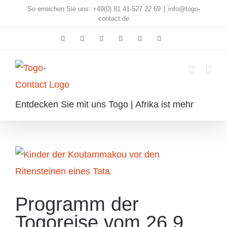
Skip
So erreichen Sie uns: +49(0) 81 41-527 22 69
|
info@togo-
contact.de
to
Facebook
Instagram
Pinterest
X
Rss
E-
content
Mail
Entdecken Sie mit uns Togo | Afrika ist mehr
Zeige
grösseres
Bild
Programm der
Togoreise vom 26.9.