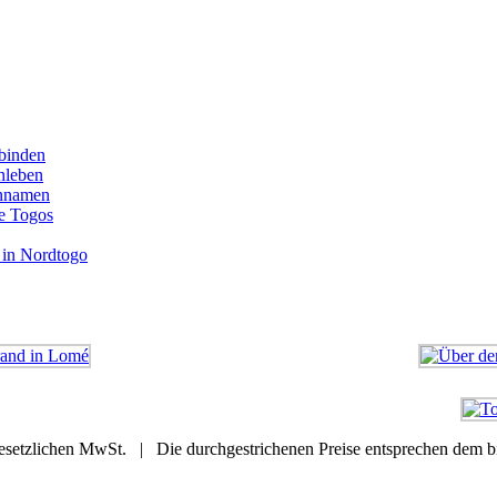
binden
enleben
ennamen
e Togos
 in Nordtogo
setzlichen MwSt. | Die durchgestrichenen Preise entsprechen dem bi