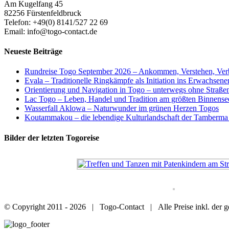
Am Kugelfang 45
82256 Fürstenfeldbruck
Telefon: +49(0) 8141/527 22 69
Email: info@togo-contact.de
Neueste Beiträge
Rundreise Togo September 2026 – Ankommen, Verstehen, Ver
Evala – Traditionelle Ringkämpfe als Initiation ins Erwachsen
Orientierung und Navigation in Togo – unterwegs ohne Straß
Lac Togo – Leben, Handel und Tradition am größten Binnense
Wasserfall Aklowa – Naturwunder im grünen Herzen Togos
Koutammakou – die lebendige Kulturlandschaft der Tamberma
Bilder der letzten Togoreise
© Copyright 2011 -
2026 | Togo-Contact | Alle Preise inkl. der ge