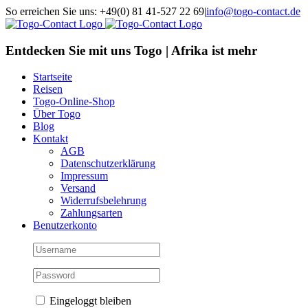
Skip
So erreichen Sie uns: +49(0) 81 41-527 22 69
|
info@togo-contact.de
to
Facebook
Instagram
Pinterest
X
Rss
E-
content
Mail
Entdecken Sie mit uns Togo | Afrika ist mehr
Startseite
Reisen
Togo-Online-Shop
Über Togo
Blog
Kontakt
AGB
Datenschutzerklärung
Impressum
Versand
Widerrufsbelehrung
Zahlungsarten
Benutzerkonto
Eingeloggt bleiben