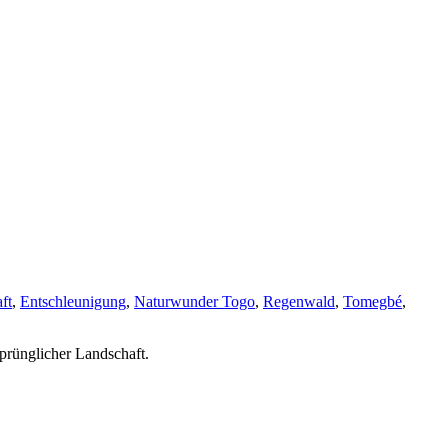
ft
,
Entschleunigung
,
Naturwunder Togo
,
Regenwald
,
Tomegbé
,
prünglicher Landschaft.