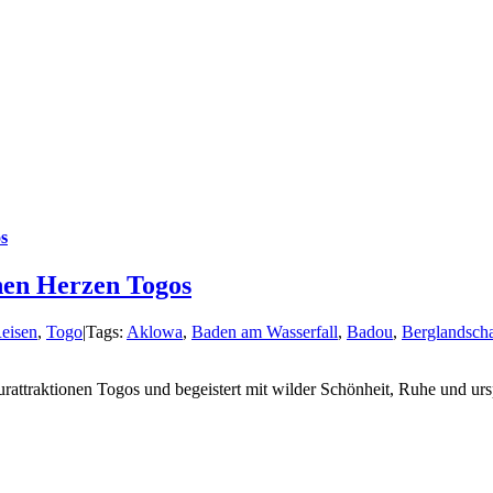
s
nen Herzen Togos
eisen
,
Togo
|
Tags:
Aklowa
,
Baden am Wasserfall
,
Badou
,
Berglandscha
rattraktionen Togos und begeistert mit wilder Schönheit, Ruhe und urs