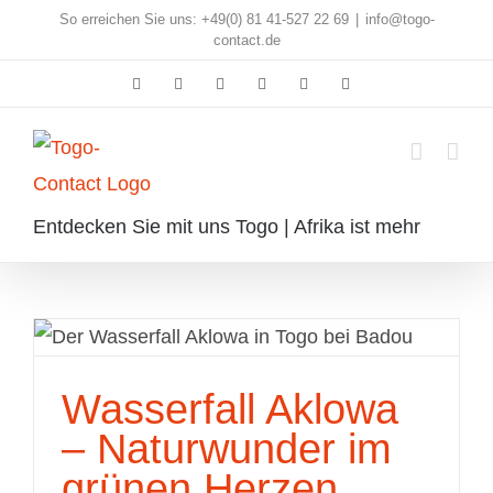
Skip
So erreichen Sie uns: +49(0) 81 41-527 22 69
|
info@togo-
contact.de
to
Facebook
Instagram
Pinterest
X
Rss
E-
content
Mail
Entdecken Sie mit uns Togo | Afrika ist mehr
Wasserfall Aklowa – Naturwunder
Wasserfall Aklowa
im grünen Herzen Togos
– Naturwunder im
grünen Herzen