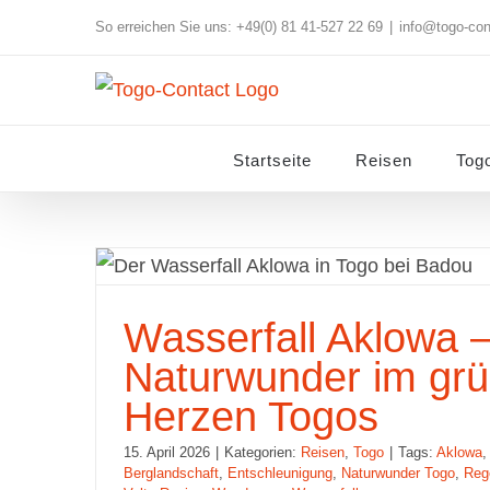
Skip
So erreichen Sie uns: +49(0) 81 41-527 22 69
|
info@togo-con
to
content
Startseite
Reisen
Tog
Wasserfall Aklowa – Naturwun
Wasserfall Aklowa 
Herzen Togos
Naturwunder im gr
Herzen Togos
15. April 2026
|
Kategorien:
Reisen
,
Togo
|
Tags:
Aklowa
Berglandschaft
,
Entschleunigung
,
Naturwunder Togo
,
Reg