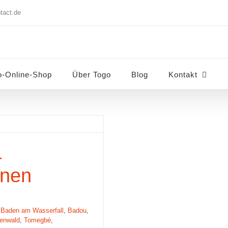
tact.de
o-Online-Shop
Über Togo
Blog
Kontakt
der im grünen
–
ünen
,
Baden am Wasserfall
,
Badou
,
enwald
,
Tomegbé
,