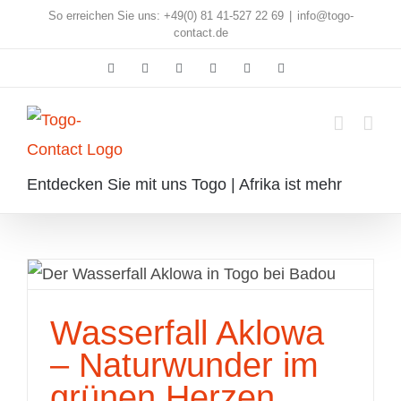
Skip
So erreichen Sie uns: +49(0) 81 41-527 22 69
|
info@togo-
contact.de
to
Facebook
Instagram
Pinterest
X
Rss
E-
content
Mail
Entdecken Sie mit uns Togo | Afrika ist mehr
Wasserfall Aklowa – Naturwunder
Wasserfall Aklowa
im grünen Herzen Togos
– Naturwunder im
grünen Herzen