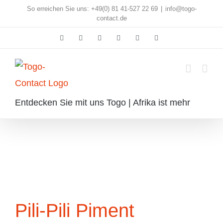
Skip
So erreichen Sie uns: +49(0) 81 41-527 22 69
|
info@togo-
contact.de
to
Facebook
Instagram
Pinterest
X
Rss
E-
content
Mail
Entdecken Sie mit uns Togo | Afrika ist mehr
Pili-Pili Piment