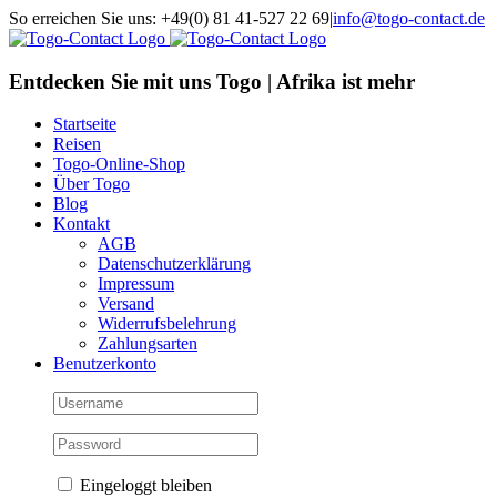
Skip
So erreichen Sie uns: +49(0) 81 41-527 22 69
|
info@togo-contact.de
to
Facebook
Instagram
Pinterest
X
Rss
E-
content
Mail
Entdecken Sie mit uns Togo | Afrika ist mehr
Startseite
Reisen
Togo-Online-Shop
Über Togo
Blog
Kontakt
AGB
Datenschutzerklärung
Impressum
Versand
Widerrufsbelehrung
Zahlungsarten
Benutzerkonto
Eingeloggt bleiben