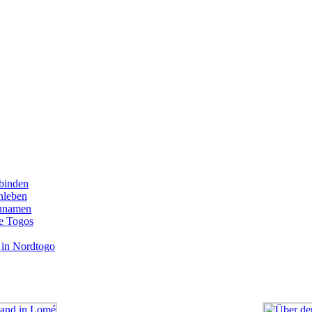
binden
enleben
ennamen
e Togos
 in Nordtogo