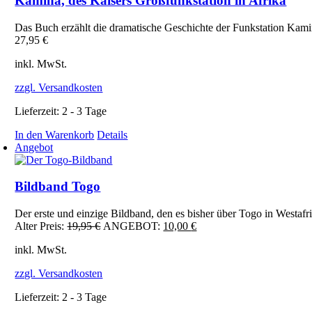
Kamina, des Kaisers Großfunkstation in Afrika
Das Buch erzählt die dramatische Geschichte der Funkstation Kam
27,95
€
inkl. MwSt.
zzgl. Versandkosten
Lieferzeit:
2 - 3 Tage
In den Warenkorb
Details
Angebot
Bildband Togo
Der erste und einzige Bildband, den es bisher über Togo in Westafri
Ursprünglicher
Aktueller
Alter Preis:
19,95
€
ANGEBOT:
10,00
€
Preis
Preis
inkl. MwSt.
war:
ist:
19,95 €
10,00 €.
zzgl. Versandkosten
Lieferzeit:
2 - 3 Tage