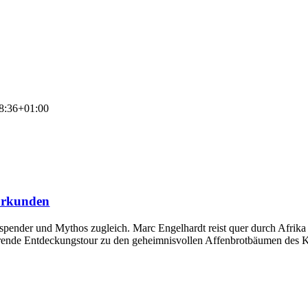
8:36+01:00
urkunden
sspender und Mythos zugleich. Marc Engelhardt reist quer durch Afri
nierende Entdeckungstour zu den geheimnisvollen Affenbrotbäumen des K