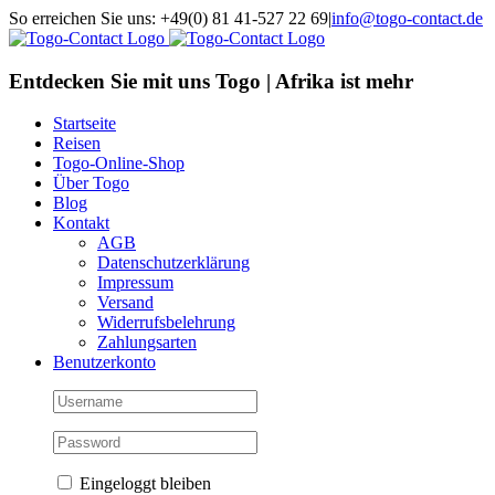
Skip
So erreichen Sie uns: +49(0) 81 41-527 22 69
|
info@togo-contact.de
to
Facebook
Instagram
Pinterest
X
Rss
E-
content
Mail
Entdecken Sie mit uns Togo | Afrika ist mehr
Startseite
Reisen
Togo-Online-Shop
Über Togo
Blog
Kontakt
AGB
Datenschutzerklärung
Impressum
Versand
Widerrufsbelehrung
Zahlungsarten
Benutzerkonto
Eingeloggt bleiben