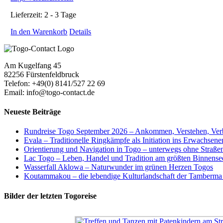
Lieferzeit:
2 - 3 Tage
In den Warenkorb
Details
Am Kugelfang 45
82256 Fürstenfeldbruck
Telefon: +49(0) 8141/527 22 69
Email: info@togo-contact.de
Neueste Beiträge
Rundreise Togo September 2026 – Ankommen, Verstehen, Ver
Evala – Traditionelle Ringkämpfe als Initiation ins Erwachsen
Orientierung und Navigation in Togo – unterwegs ohne Straß
Lac Togo – Leben, Handel und Tradition am größten Binnense
Wasserfall Aklowa – Naturwunder im grünen Herzen Togos
Koutammakou – die lebendige Kulturlandschaft der Tamberma
Bilder der letzten Togoreise