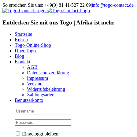
Skip
So erreichen Sie uns: +49(0) 81 41-527 22 69
|
info@togo-contact.de
to
Facebook
Instagram
Pinterest
X
Rss
E-
content
Mail
Entdecken Sie mit uns Togo | Afrika ist mehr
Startseite
Reisen
Togo-Online-Shop
Über Togo
Blog
Kontakt
AGB
Datenschutzerklärung
Impressum
Versand
Widerrufsbelehrung
Zahlungsarten
Benutzerkonto
Eingeloggt bleiben