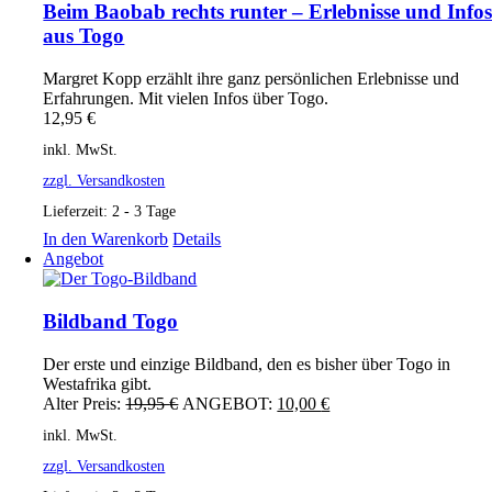
Beim Baobab rechts runter – Erlebnisse und Info
aus Togo
Margret Kopp erzählt ihre ganz persönlichen Erlebnisse und
Erfahrungen. Mit vielen Infos über Togo.
12,95
€
inkl. MwSt.
zzgl. Versandkosten
Lieferzeit:
2 - 3 Tage
In den Warenkorb
Details
Angebot
Bildband Togo
Der erste und einzige Bildband, den es bisher über Togo in
Westafrika gibt.
Ursprünglicher
Aktueller
Alter Preis:
19,95
€
ANGEBOT:
10,00
€
Preis
Preis
inkl. MwSt.
war:
ist:
19,95 €
10,00 €.
zzgl. Versandkosten