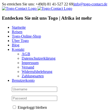
Skip
So erreichen Sie uns: +49(0) 81 41-527 22 69
|
info@togo-contact.de
to
Facebook
Instagram
Pinterest
X
Rss
E-
content
Mail
Entdecken Sie mit uns Togo | Afrika ist mehr
Startseite
Reisen
Togo-Online-Shop
Über Togo
Blog
Kontakt
AGB
Datenschutzerklärung
Impressum
Versand
Widerrufsbelehrung
Zahlungsarten
Benutzerkonto
Eingeloggt bleiben