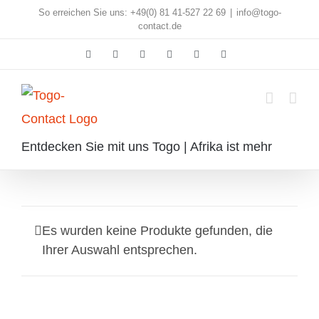
Skip
So erreichen Sie uns: +49(0) 81 41-527 22 69
|
info@togo-
contact.de
to
Facebook
Instagram
Pinterest
X
Rss
E-
content
Mail
Entdecken Sie mit uns Togo | Afrika ist mehr
Es wurden keine Produkte gefunden, die
Ihrer Auswahl entsprechen.