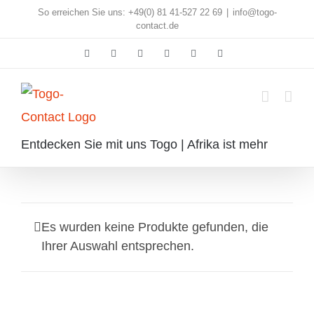
Skip
So erreichen Sie uns: +49(0) 81 41-527 22 69
|
info@togo-
contact.de
to
Facebook
Instagram
Pinterest
X
Rss
E-
content
Mail
Entdecken Sie mit uns Togo | Afrika ist mehr
Es wurden keine Produkte gefunden, die
Ihrer Auswahl entsprechen.