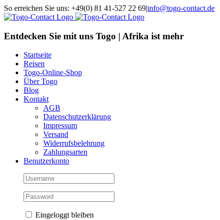
Skip
So erreichen Sie uns: +49(0) 81 41-527 22 69
|
info@togo-contact.de
to
Facebook
Instagram
Pinterest
X
Rss
E-
content
Mail
Entdecken Sie mit uns Togo | Afrika ist mehr
Startseite
Reisen
Togo-Online-Shop
Über Togo
Blog
Kontakt
AGB
Datenschutzerklärung
Impressum
Versand
Widerrufsbelehrung
Zahlungsarten
Benutzerkonto
Eingeloggt bleiben