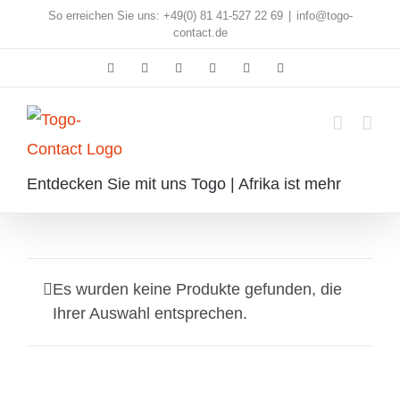
Skip
So erreichen Sie uns: +49(0) 81 41-527 22 69
|
info@togo-
contact.de
to
Facebook
Instagram
Pinterest
X
Rss
E-
content
Mail
Entdecken Sie mit uns Togo | Afrika ist mehr
Es wurden keine Produkte gefunden, die
Ihrer Auswahl entsprechen.