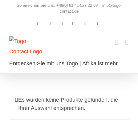
Skip
So erreichen Sie uns: +49(0) 81 41-527 22 69
|
info@togo-
contact.de
to
Facebook
Instagram
Pinterest
X
Rss
E-
content
Mail
Entdecken Sie mit uns Togo | Afrika ist mehr
Es wurden keine Produkte gefunden, die
Ihrer Auswahl entsprechen.