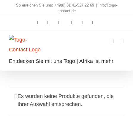
Skip
So erreichen Sie uns: +49(0) 81 41-527 22 69
|
info@togo-
contact.de
to
Facebook
Instagram
Pinterest
X
Rss
E-
content
Mail
Entdecken Sie mit uns Togo | Afrika ist mehr
Es wurden keine Produkte gefunden, die
Ihrer Auswahl entsprechen.