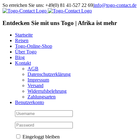
Skip
So erreichen Sie uns: +49(0) 81 41-527 22 69
|
info@togo-contact.de
to
Facebook
Instagram
Pinterest
X
Rss
E-
content
Mail
Entdecken Sie mit uns Togo | Afrika ist mehr
Startseite
Reisen
Togo-Online-Shop
Über Togo
Blog
Kontakt
AGB
Datenschutzerklärung
Impressum
Versand
Widerrufsbelehrung
Zahlungsarten
Benutzerkonto
Eingeloggt bleiben