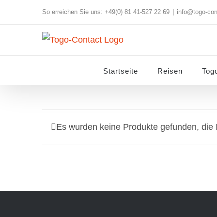
Skip
So erreichen Sie uns: +49(0) 81 41-527 22 69
|
info@togo-con
to
content
Startseite
Reisen
Tog
Es wurden keine Produkte gefunden, die 