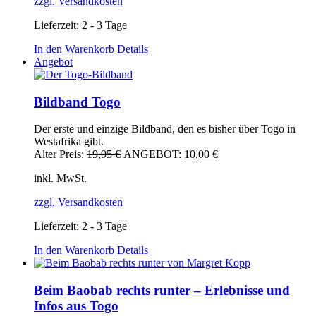
zzgl. Versandkosten
Lieferzeit:
2 - 3 Tage
In den Warenkorb
Details
Angebot
Bildband Togo
Der erste und einzige Bildband, den es bisher über Togo in
Westafrika gibt.
Ursprünglicher
Aktueller
Alter Preis:
19,95
€
ANGEBOT:
10,00
€
Preis
Preis
inkl. MwSt.
war:
ist:
19,95 €
10,00 €.
zzgl. Versandkosten
Lieferzeit:
2 - 3 Tage
In den Warenkorb
Details
Beim Baobab rechts runter – Erlebnisse und
Infos aus Togo