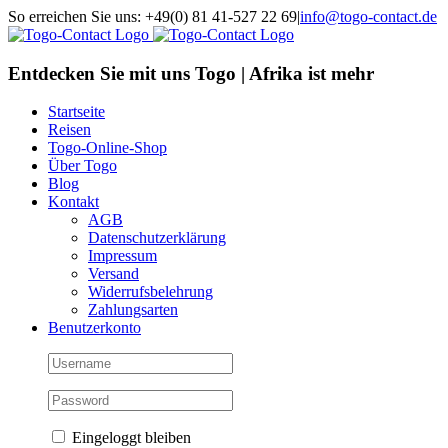
Skip
So erreichen Sie uns: +49(0) 81 41-527 22 69
|
info@togo-contact.de
to
Facebook
Instagram
Pinterest
X
Rss
E-
content
Mail
Entdecken Sie mit uns Togo | Afrika ist mehr
Startseite
Reisen
Togo-Online-Shop
Über Togo
Blog
Kontakt
AGB
Datenschutzerklärung
Impressum
Versand
Widerrufsbelehrung
Zahlungsarten
Benutzerkonto
Eingeloggt bleiben